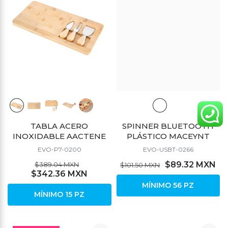
TABLA ACERO
SPINNER BLUETOOTH
INOXIDABLE AACTENE
PLÁSTICO MACEYNT
EVO-P7-0200
EVO-USBT-0266
$89.32 MXN
$389.04 MXN
$101.50 MXN
$342.36 MXN
MÍNIMO 56 PZ
MÍNIMO 15 PZ