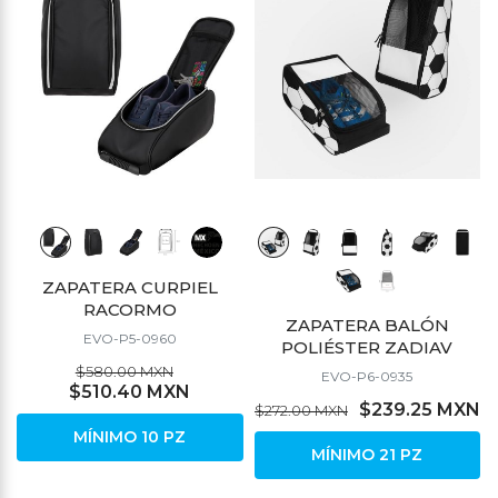
ZAPATERA CURPIEL
RACORMO
ZAPATERA BALÓN
EVO-P5-0960
POLIÉSTER ZADIAV
$580.00 MXN
EVO-P6-0935
$510.40 MXN
$239.25 MXN
$272.00 MXN
MÍNIMO 10 PZ
MÍNIMO 21 PZ