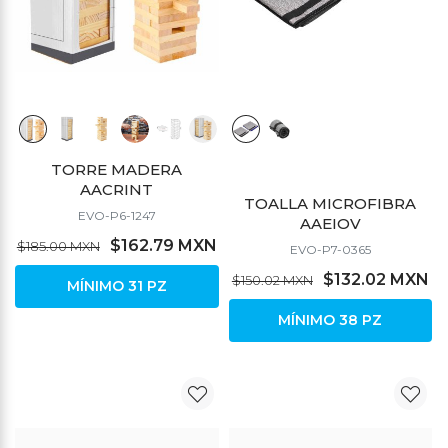
TORRE MADERA
AACRINT
TOALLA MICROFIBRA
EVO-P6-1247
AAEIOV
$162.79 MXN
$185.00 MXN
EVO-P7-0365
$132.02 MXN
$150.02 MXN
MÍNIMO 31 PZ
MÍNIMO 38 PZ
DESCUENTO
DESCUENTO