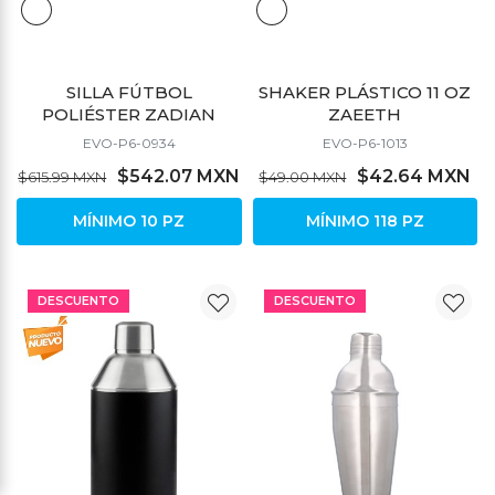
SILLA FÚTBOL
SHAKER PLÁSTICO 11 OZ
POLIÉSTER ZADIAN
ZAEETH
EVO-P6-0934
EVO-P6-1013
$542.07 MXN
$42.64 MXN
$615.99 MXN
$49.00 MXN
MÍNIMO 10 PZ
MÍNIMO 118 PZ
DESCUENTO
DESCUENTO