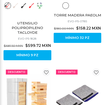
TORRE MADERA PAEOLM
EVO-P5-0785
UTENSILIO
POLIPROPILENO
$158.22 MXN
$180.00 MXN
TACLOYDE
MÍNIMO 32 PZ
EVO-P5-1828
$599.72 MXN
$681.50 MXN
MÍNIMO 9 PZ
DESCUENTO
DESCUENTO