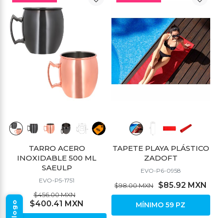
TARRO ACERO
TAPETE PLAYA PLÁSTICO
INOXIDABLE 500 ML
ZADOFT
SAEULP
EVO-P6-0958
EVO-P5-1751
$85.92 MXN
$98.00 MXN
$456.00 MXN
$400.41 MXN
MÍNIMO 59 PZ