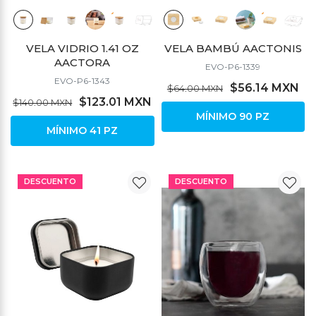
VELA VIDRIO 1.41 OZ
VELA BAMBÚ AACTONIS
AACTORA
EVO-P6-1339
EVO-P6-1343
$56.14 MXN
$64.00 MXN
$123.01 MXN
$140.00 MXN
MÍNIMO 90 PZ
MÍNIMO 41 PZ
DESCUENTO
DESCUENTO