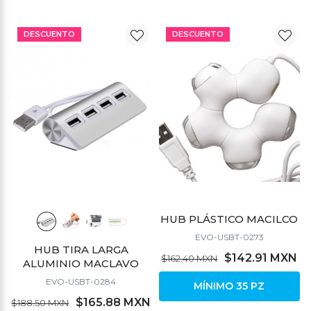
DESCUENTO
DESCUENTO
HUB PLÁSTICO MACILCO
EVO-USBT-0273
HUB TIRA LARGA
$142.91 MXN
$162.40 MXN
ALUMINIO MACLAVO
EVO-USBT-0284
MÍNIMO 35 PZ
$165.88 MXN
$188.50 MXN