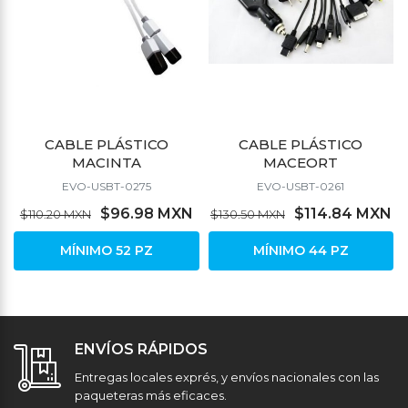
CABLE PLÁSTICO
CABLE PLÁSTICO
MACINTA
MACEORT
EVO-USBT-0275
EVO-USBT-0261
$96.98 MXN
$114.84 MXN
$110.20 MXN
$130.50 MXN
MÍNIMO 52 PZ
MÍNIMO 44 PZ
ENVÍOS RÁPIDOS
Entregas locales exprés, y envíos nacionales con las
paqueteras más eficaces.