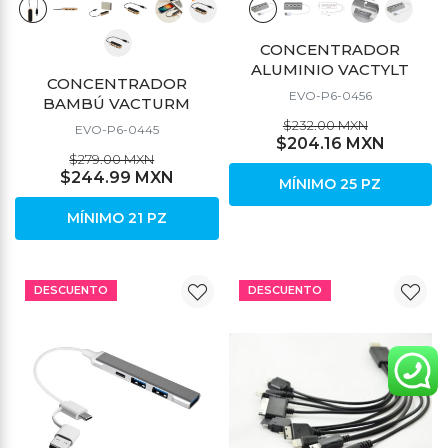
CONCENTRADOR
ALUMINIO VACTYLT
CONCENTRADOR
EVO-P6-0456
BAMBÚ VACTURM
$232.00 MXN
EVO-P6-0445
$204.16 MXN
$279.00 MXN
$244.99 MXN
MÍNIMO 25 PZ
MÍNIMO 21 PZ
DESCUENTO
DESCUENTO