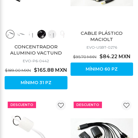
CABLE PLÁSTICO
MACIOLT
CONCENTRADOR
EVO-USBT-0276
ALUMINIO VACTUND
$84.22 MXN
$95.70 MXN
EVO-P6-0442
MÍNIMO 60 PZ
$165.88 MXN
$189.00 MXN
MÍNIMO 31 PZ
DESCUENTO
DESCUENTO