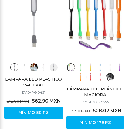
LÁMPARA LED PLÁSTICO
VACTVAL
LÁMPARA LED PLÁSTICO
EVO-P6-0451
MACIORA
$62.90 MXN
$72.00 MXN
EVO-USBT-0277
$28.07 MXN
$31.90 MXN
MÍNIMO 80 PZ
MÍNIMO 179 PZ