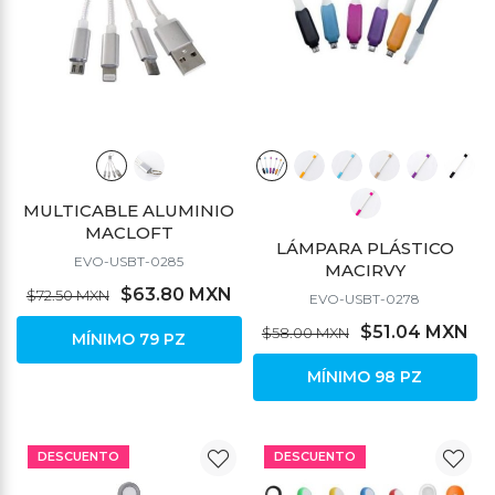
MULTICABLE ALUMINIO
MACLOFT
LÁMPARA PLÁSTICO
EVO-USBT-0285
MACIRVY
$63.80 MXN
$72.50 MXN
EVO-USBT-0278
$51.04 MXN
$58.00 MXN
MÍNIMO 79 PZ
MÍNIMO 98 PZ
DESCUENTO
DESCUENTO