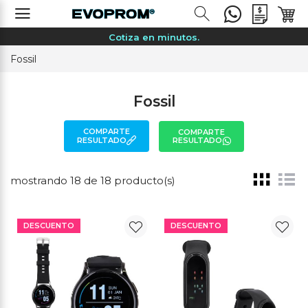
Merchandising sin complicaciones.
Cotiza en minutos.
Especialistas en tu marca.
Fossil
Precios sin sorpresas.
Kits, eventos, activaciones.
Fossil
Entrega garantizada.
COMPARTE
COMPARTE
Asesoría personalizada.
RESULTADO
RESULTADO
Cotiza por WhatsApp.
Merchandising sin complicaciones.
mostrando 18 de 18 producto(s)
Cotiza en minutos.
Especialistas en tu marca.
DESCUENTO
DESCUENTO
Precios sin sorpresas.
Kits, eventos, activaciones.
Entrega garantizada.
Asesoría personalizada.
Cotiza por WhatsApp.