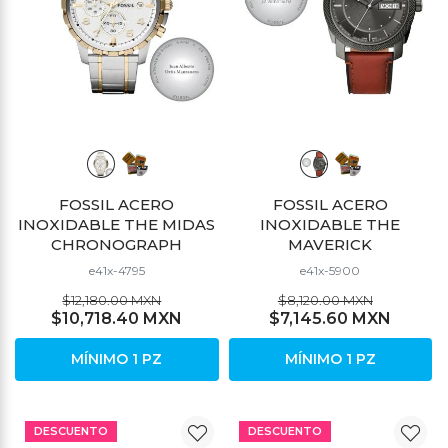
FOSSIL ACERO
FOSSIL ACERO
INOXIDABLE THE MIDAS
INOXIDABLE THE
CHRONOGRAPH
MAVERICK
e41x-4795
e41x-5900
$12,180.00 MXN
$8,120.00 MXN
$10,718.40 MXN
$7,145.60 MXN
MÍNIMO 1 PZ
MÍNIMO 1 PZ
DESCUENTO
DESCUENTO