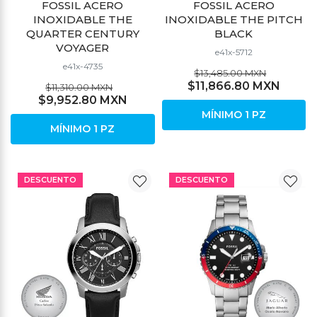
FOSSIL ACERO
FOSSIL ACERO
INOXIDABLE THE
INOXIDABLE THE PITCH
QUARTER CENTURY
BLACK
VOYAGER
e41x-5712
e41x-4735
$13,485.00 MXN
$11,866.80 MXN
$11,310.00 MXN
$9,952.80 MXN
MÍNIMO 1 PZ
MÍNIMO 1 PZ
DESCUENTO
DESCUENTO