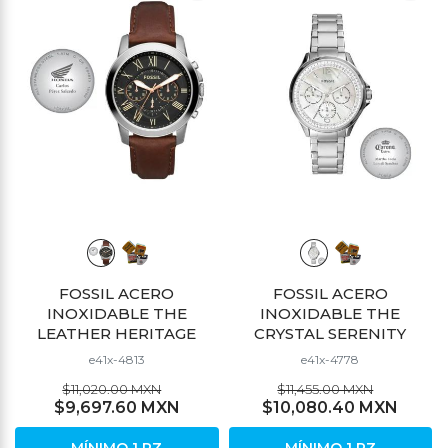
FOSSIL ACERO
FOSSIL ACERO
INOXIDABLE THE
INOXIDABLE THE
LEATHER HERITAGE
CRYSTAL SERENITY
e41x-4813
e41x-4778
$11,020.00 MXN
$11,455.00 MXN
$9,697.60 MXN
$10,080.40 MXN
MÍNIMO 1 PZ
MÍNIMO 1 PZ