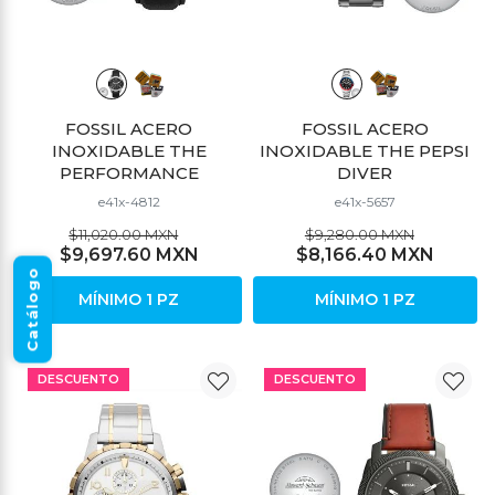
FOSSIL ACERO
FOSSIL ACERO
INOXIDABLE THE
INOXIDABLE THE PEPSI
PERFORMANCE
DIVER
e41x-4812
e41x-5657
$11,020.00 MXN
$9,280.00 MXN
$9,697.60 MXN
$8,166.40 MXN
Catálogo
MÍNIMO 1 PZ
MÍNIMO 1 PZ
DESCUENTO
DESCUENTO