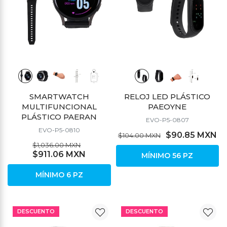
SMARTWATCH
RELOJ LED PLÁSTICO
MULTIFUNCIONAL
PAEOYNE
PLÁSTICO PAERAN
EVO-P5-0807
EVO-P5-0810
$90.85 MXN
$104.00 MXN
$1,036.00 MXN
$911.06 MXN
MÍNIMO 56 PZ
MÍNIMO 6 PZ
DESCUENTO
DESCUENTO