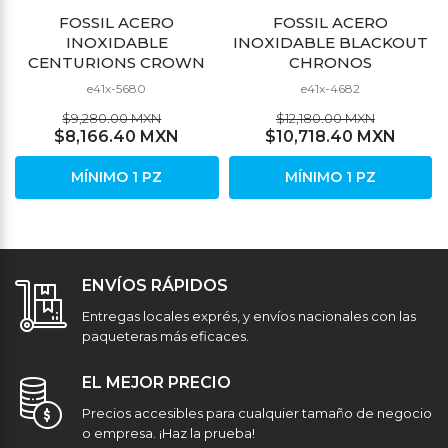
FOSSIL ACERO
FOSSIL ACERO
INOXIDABLE
INOXIDABLE BLACKOUT
CENTURIONS CROWN
CHRONOS
e41x-5680
e41x-4682
$9,280.00 MXN
$12,180.00 MXN
$8,166.40 MXN
$10,718.40 MXN
MÍNIMO 1 PZ
MÍNIMO 1 PZ
ENVÍOS RÁPIDOS
Entregas locales exprés, y envíos nacionales con las
paqueteras más eficaces.
EL MEJOR PRECIO
Precios accesibles para cualquier tamaño de negocio
o empresa. ¡Haz la prueba!