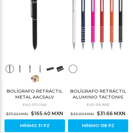
BOLÍGRAFO RETRÁCTIL
BOLÍGRAFO RETRÁCTIL
METAL AACSALV
ALUMINIO TACTONIS
EVO-P7-0149
EVO-P5-1995
$165.40 MXN
$31.66 MXN
$171.22 MXN
$33.00 MXN
MÍNIMO 31 PZ
MÍNIMO 158 PZ