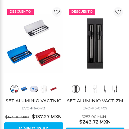
DESCUENTO
DESCUENTO
SET ALUMINIO VACTNIC
SET ALUMINIO VACTIZM
EVO-P6-0413
EVO-P6-0409
$137.27 MXN
$253.00 MXN
$143.00 MXN
$243.72 MXN
MÍNIMO 37 PZ