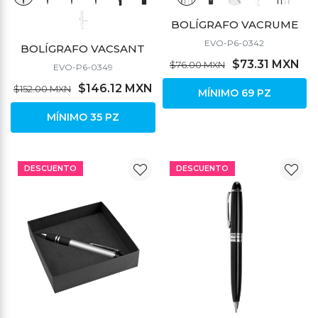
BOLÍGRAFO VACRUME
EVO-P6-0342
BOLÍGRAFO VACSANT
$73.31 MXN
$76.00 MXN
EVO-P6-0349
$146.12 MXN
$152.00 MXN
MÍNIMO 69 PZ
MÍNIMO 35 PZ
DESCUENTO
DESCUENTO