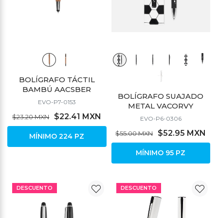
BOLÍGRAFO TÁCTIL
BAMBÚ AACSBER
BOLÍGRAFO SUAJADO
EVO-P7-0153
METAL VACORVY
$22.41 MXN
$23.20 MXN
EVO-P6-0306
$52.95 MXN
$55.00 MXN
MÍNIMO 224 PZ
MÍNIMO 95 PZ
DESCUENTO
DESCUENTO