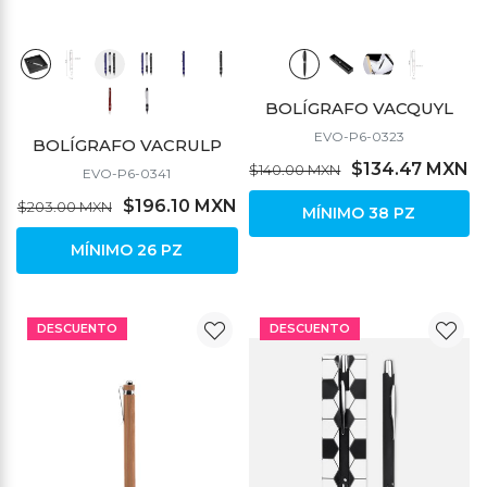
BOLÍGRAFO VACQUYL
EVO-P6-0323
BOLÍGRAFO VACRULP
$134.47 MXN
$140.00 MXN
EVO-P6-0341
$196.10 MXN
$203.00 MXN
MÍNIMO 38 PZ
MÍNIMO 26 PZ
DESCUENTO
DESCUENTO