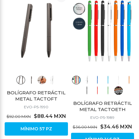
BOLÍGRAFO RETRÁCTIL
METAL TACTOFT
BOLÍGRAFO RETRÁCTIL
EVO-P5-1990
METAL TACTOETH
$88.44 MXN
$92.00 MXN
EVO-P5-1989
$34.46 MXN
$36.00 MXN
MÍNIMO 57 PZ