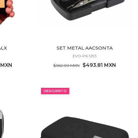
ALX
SET METAL AACSONTA
EVO-P6-1293
3 MXN
$493.81 MXN
$562.00 MXN
MÍNIMO 11 PZ
DESCUENTO