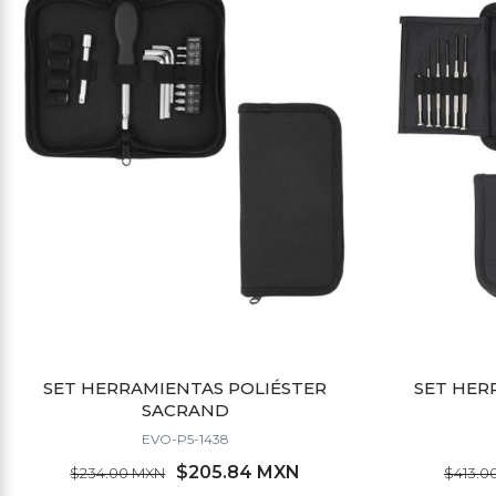
SET HERRAMIENTAS POLIÉSTER
SET HER
SACRAND
EVO-P5-1438
$205.84 MXN
$234.00 MXN
$413.0