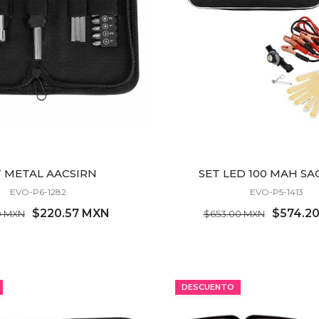
T METAL AACSIRN
SET LED 100 MAH S
EVO-P6-1282
EVO-P5-1413
$220.57 MXN
$574.2
0 MXN
$653.00 MXN
MÍNIMO 23 PZ
MÍNIMO 9 PZ
DESCUENTO