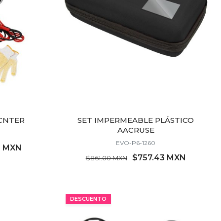
ACNTER
SET IMPERMEABLE PLÁSTICO
AACRUSE
EVO-P6-1260
0 MXN
$757.43 MXN
$861.00 MXN
MÍNIMO 7 PZ
DESCUENTO