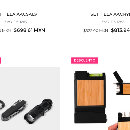
T TELA AACSALV
SET TELA AACRY
EVO-P6-1263
EVO-P6-1262
$698.61 MXN
$813.9
0 MXN
$925.00 MXN
MÍNIMO 8 PZ
MÍNIMO 7 PZ
DESCUENTO