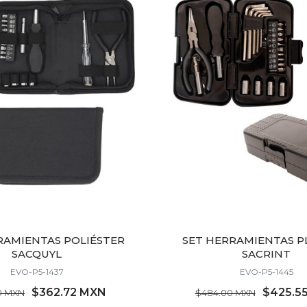
RAMIENTAS POLIÉSTER
SET HERRAMIENTAS P
SACQUYL
SACRINT
EVO-P5-1437
EVO-P5-1445
$362.72 MXN
$425.5
0 MXN
$484.00 MXN