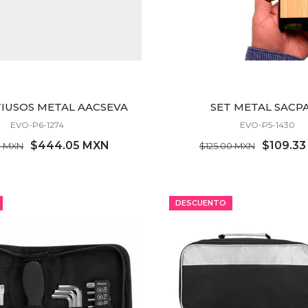
TIUSOS METAL AACSEVA
SET METAL SACP
EVO-P6-1274
EVO-P5-1430
$444.05 MXN
$109.3
0 MXN
$125.00 MXN
MÍNIMO 12 PZ
MÍNIMO 46 PZ
DESCUENTO