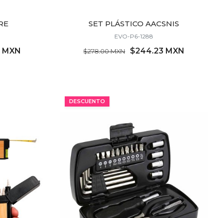
RE
SET PLÁSTICO AACSNIS
EVO-P6-1288
4 MXN
$244.23 MXN
$278.00 MXN
MÍNIMO 21 PZ
DESCUENTO