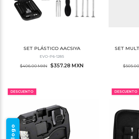
SET PLÁSTICO AACSIYA
SET MUL
EVO-P6-1285
$357.28 MXN
$406.00 MXN
$505.0
MÍNIMO 14 PZ
DESCUENTO
DESCUENTO