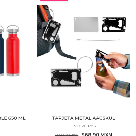
LE 650 ML
TARJETA METAL AACSKUL
EVO-P6-1286
$68.90 MXN
$79.00 MXN