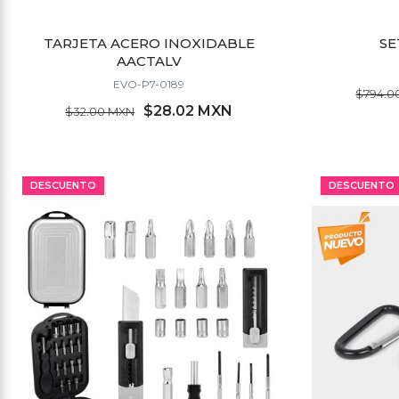
TARJETA ACERO INOXIDABLE
SE
AACTALV
EVO-P7-0189
$794.0
$28.02 MXN
$32.00 MXN
MÍNIMO 179 PZ
DESCUENTO
DESCUENTO