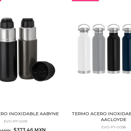
Cotiza en minutos.
Especialistas en tu marca.
Precios sin sorpresas.
Kits, eventos, activaciones.
Entrega garantizada.
Asesoría personalizada.
Cotiza por WhatsApp.
RO INOXIDABLE AABYNE
TERMO ACERO INOXIDAB
AACLOYDE
EVO-P7-0019
EVO-P7-0058
$373.46 MXN
0 MXN