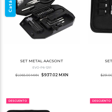
Catálogo
SET METAL AACSONT
SE
EVO-P6-1291
$937.02 MXN
$1,065.00 MXN
$251.0
MÍNIMO 6 PZ
DESCUENTO
DESCUENTO