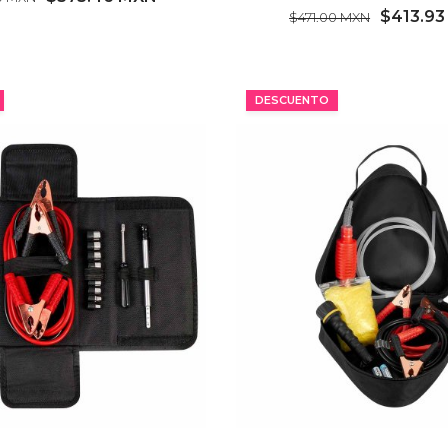
$413.9
$471.00 MXN
MÍNIMO 14 PZ
MÍNIMO 13 PZ
DESCUENTO